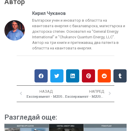
Автор
Кирил Чуканов
Български учен и иноватор в областта на
квантовата енергия с бакалавърска, магистърска и
докторска степен. Основател на "General Energy
International" и "Chukanov Quantum Energy, LLC".
Автор на три книги и притежаващ два патента в
областта на квантовата енергия.
НАЗАД
НАПРЕД
Експеримент - M2U00022
Експеримент - M2U00024
Разгледай още: