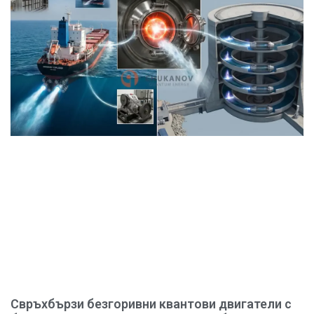
Свръхбързи безгоривни квантови двигатели с