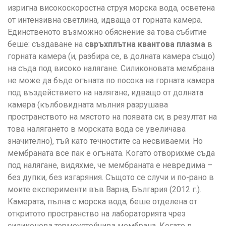
изригна високоскоростна струя морска вода, осветена
от интензивна светлина, идваща от горната камера.
Единственото възможно обяснение за това събитие
беше: създаване на
свръхплътна квантова плазма
в
горната камера (и, разбира се, в долната камера също)
на съда под високо налягане. Силиконовата мембрана
не може да бъде огъната по посока на горната камера
под въздействието на налягане, идващо от долната
камера (кълбовидната мълния разрушава
пространството на мястото на появата си; в резултат на
това налягането в морската вода се увеличава
значително), тъй като течностите са несвиваеми. Но
мембраната все пак е огъната. Когато отворихме съда
под налягане, видяхме, че мембраната е невредима –
без дупки, без изгаряния. Същото се случи и по-рано в
моите експерименти във Варна, България (2012 г.).
Камерата, пълна с морска вода, беше отделена от
откритото пространство на лабораторията чрез
силиконова термоустойчива мембрана. Когато в