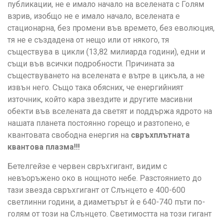
публикации, не е имало начало на вселената с Голям
взрив, изобщо не е имало начало, вселената е
стационарна, без промени във времето, без еволюция,
тя не е създадена от нещо или от някого, тя
съществува в цикли (13,82 милиарда години), едни и
същи във всички подробности. Причината за
съществуването на вселената е вътре в цикъла, а не
извън него. Също така обясних, че енергийният
източник, който кара звездите и другите масивни
обекти във вселената да светят и поддържа ядрото на
нашата планета постоянно горещо и разтопено, е
квантовата свободна енергия на
свръхплътната
квантова плазма!!!
Бетелгейзе е червен свръхгигант, видим с
невъоръжено око в нощното небе. Разстоянието до
тази звезда свръхгигант от Слънцето е 400-600
светлинни години, а диаметърът ѝ е 640-740 пъти по-
голям от този на Слънцето. Светимостта на този гигант