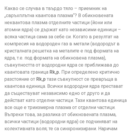
Какво се случва в твърдо тяло – приемник на
„свръхплътна квантова плазма“? В обикновената
неквантова плазма отделните частици (йони или
атомни ядра) се държат като независими единици –
всяка частица сама за себе си. Когато в резултат на
компресия на водороден газ в метали (водородът в
кристалната решетка на металите е под формата на
ядра, т.е. под формата на обикновена плазма),
съвкупността от водородни ядра се приближава до
квантовата граница
R
k,p.
При определено критично
разстояние от
R
k,p
тази съвкупност се превръща в
квантова единица. Всички водородни ядра престават
да съществуват независимо едно от друго и да
действат като отделни частици. Тази квантова единица
все още е триизмерна плазма от отделни частици.
Въпреки това, за разлика от обикновената плазма,
всички частици (водородни ядра) се подчиняват на
колективната воля; те са синхронизирани. Наричам