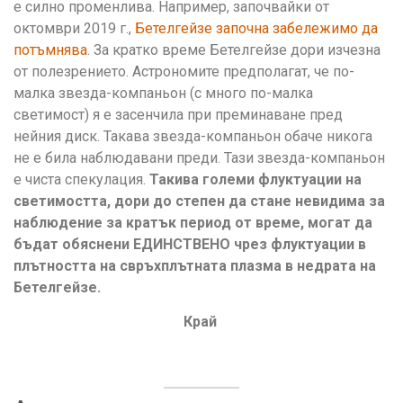
е силно променлива. Например, започвайки от
октомври 2019 г.,
Бетелгейзе започна забележимо да
потъмнява
. За кратко време Бетелгейзе дори изчезна
от полезрението. Астрономите предполагат, че по-
малка звезда-компаньон (с много по-малка
светимост) я е засенчила при преминаване пред
нейния диск. Такава звезда-компаньон обаче никога
не е била наблюдавани преди. Тази звезда-компаньон
е чиста спекулация.
Такива големи флуктуации на
светимостта, дори до степен да стане невидима за
наблюдение за кратък период от време, могат да
бъдат обяснени ЕДИНСТВЕНО чрез флуктуации в
плътността на свръхплътната плазма в недрата на
Бетелгейзе.
Край