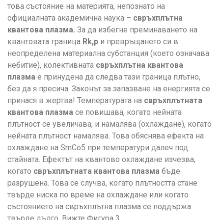
това състояние на материята, непознато на
официалната академична наука –
свръхплътна
квантова плазма.
За да избегне преминаването на
квантовата граница
R
k,p
и превръщането си в
неопределена материална субстанция (което означава
небитие), колективната
свръхплътна квантова
плазма
е принудена да следва тази граница плътно,
без да я пресича. Законът за запазване на енергията се
принася в жертва! Температурата на
свръхплътната
квантова плазма
се повишава, когато нейната
плътност се увеличава, и намалява (охлаждане), когато
нейната плътност намалява. Това обяснява ефекта на
охлаждане на SmCo5 при температури далеч под
стайната. Ефектът на квантово охлаждане изчезва,
когато
свръхплътната квантова плазма
бъде
разрушена. Това се случва, когато плътността стане
твърде ниска по време на охлаждане или когато
състоянието на свръхплътна плазма се поддържа
твърде дълго. Вижте Фигура 3.