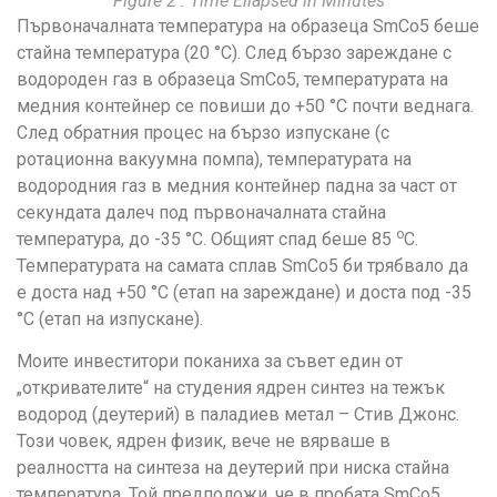
Figure 2 : Time Ellapsed in Minutes
Първоначалната температура на образеца SmCo5 беше
стайна температура (20 °C). След бързо зареждане с
водороден газ в образеца SmCo5, температурата на
медния контейнер се повиши до +50 °C почти веднага.
След обратния процес на бързо изпускане (с
ротационна вакуумна помпа), температурата на
водородния газ в медния контейнер падна за част от
секундата далеч под първоначалната стайна
o
температура, до -35 °C. Общият спад беше 85
C.
Температурата на самата сплав SmCo5 би трябвало да
е доста над +50 °C (етап на зареждане) и доста под -35
°C (етап на изпускане).
Моите инвеститори поканиха за съвет един от
„откривателите“ на студения ядрен синтез на тежък
водород (деутерий) в паладиев метал – Стив Джонс.
Този човек, ядрен физик, вече не вярваше в
реалността на синтеза на деутерий при ниска стайна
температура. Той предположи, че в пробата SmCo5