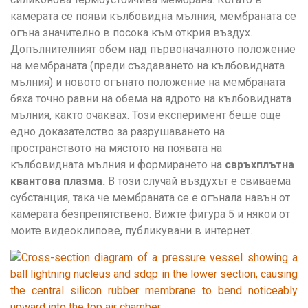
камерата се появи кълбовидна мълния, мембраната се
огъна значително в посока към открия въздух.
Допълнителният обем над първоначалното положение
на мембраната (преди създаването на кълбовидната
мълния) и новото огънато положение на мембраната
бяха точно равни на обема на ядрото на кълбовидната
мълния, както очаквах. Този експеримент беше още
едно доказателство за разрушаването на
пространството на мястото на появата на
кълбовидната мълния и формирането на
свръхплътна
квантова плазма.
В този случай въздухът е свиваема
субстанция, така че мембраната се е огънала навън от
камерата безпрепятствено. Вижте фигура 5 и някои от
моите видеоклипове, публикувани в интернет.