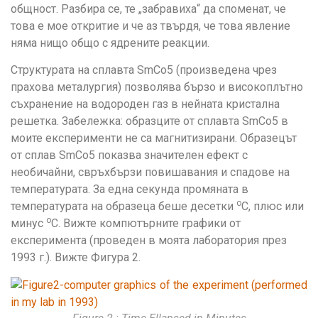
общност. Разбира се, те „забравиха“ да споменат, че
това е мое откритие и че аз твърдя, че това явление
няма нищо общо с ядрените реакции.
Структурата на сплавта SmCo5 (произведена чрез
прахова металургия) позволява бързо и високоплътно
съхранение на водороден газ в нейната кристална
решетка. Забележка: образците от сплавта SmCo5 в
моите експерименти не са магнитизирани. Образецът
от сплав SmCo5 показва значителен ефект с
необичайни, свръхбързи повишавания и спадове на
температурата. За една секунда промяната в
o
температурата на образеца беше десетки
C, плюс или
o
минус
C. Вижте компютърните графики от
експеримента (проведен в моята лаборатория през
1993 г.). Вижте Фигура 2.