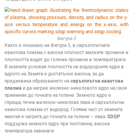
Фигура 3
Както е показано на Фигура 3, в свръхплътната
квантова плазма с висока плътност малките промени в
плътността водят до големи промени в температурата.
В земните условия плътността на водородните ядра в
ядрото на Земята е достатъчно висока, за да
предизвика образуването на
свръхплътна квантова
плазма
и да нагрее железно-никеловото ядро на своя
приемник до точката на топене. Земното ядро е
гореща, течна железно-никелова лава и свръхплътна
квантова плазма от водород. Голяма част от земната
мантия е нагрята до точката на топене – лава.
SDQP
поддържа земното ядро при постоянна, висока
температура завинаги.