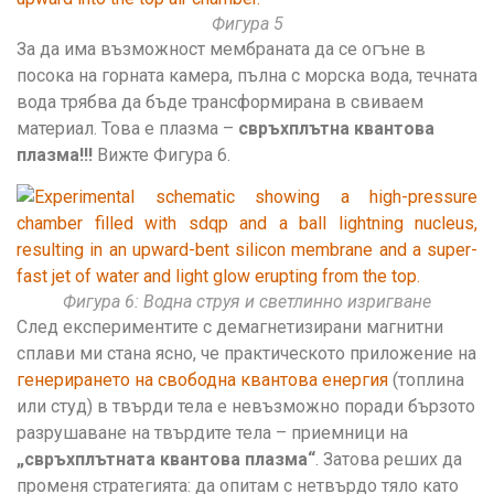
Фигура 5
За да има възможност мембраната да се огъне в
посока на горната камера, пълна с морска вода, течната
вода трябва да бъде трансформирана в свиваем
материал. Това е плазма –
свръхплътна квантова
плазма!!!
Вижте Фигура 6.
Фигура 6: Водна струя и светлинно изригване
След експериментите с демагнетизирани магнитни
сплави ми стана ясно, че практическото приложение на
генерирането на свободна квантова енергия
(топлина
или студ) в твърди тела е невъзможно поради бързото
разрушаване на твърдите тела – приемници на
„свръхплътната квантова плазма“
. Затова реших да
променя стратегията: да опитам с нетвърдо тяло като