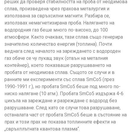
реших да проверя стабилността на проба от неодимова
сплав, произведена чрез прахова металургия и
използвана за свръхсилни магнити. Разбира се,
използвах немагнетизирана проба. Налягането на
водородния газ беше много по-високо, до 100
атмосфери. Както очаквах, тази сплав също генерира
значително количество енергия (топлина). Почти
веднага след началото на зареждането с водороден
газ обаче се чу пукащ звук (отвън на металния
контейнер), което показваше разрушаването на
пробата от неодимова сплав. Същото се случи и в
ранните ми експерименти със сплав SmCo5 (през
1990-1991 г.), но пробата SmCo5 беше под много по-
ниско налягане (10 атм.). Пробата SmCo5 издържа 4-6
цикъла на зареждане и разреждане с водород без
разрушаване. След като се случи това разрушаване,
останалата част от пробата SmCo5 беше в състояние на
прах и този прах не показва топлинните ефекти на
„свръхплътната квантова плазма“.