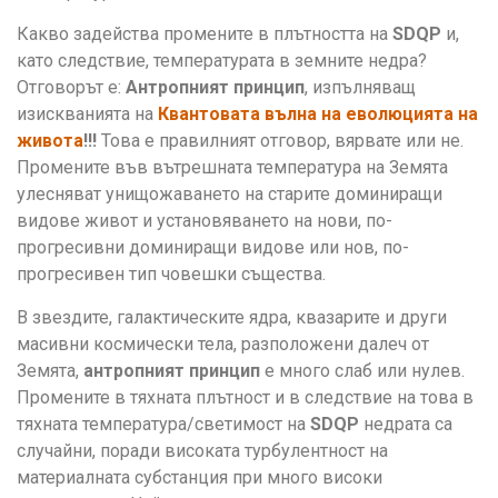
Какво задейства промените в плътността на
SDQP
и,
като следствие, температурата в земните недра?
Отговорът е:
Антропният принцип
, изпълняващ
изискванията на
Квантовата вълна на еволюцията на
живота
!!!
Това е правилният отговор, вярвате или не.
Промените във вътрешната температура на Земята
улесняват унищожаването на старите доминиращи
видове живот и установяването на нови, по-
прогресивни доминиращи видове или нов, по-
прогресивен тип човешки същества.
В звездите, галактическите ядра, квазарите и други
масивни космически тела, разположени далеч от
Земята,
антропният принцип
е много слаб или нулев.
Промените в тяхната плътност и в следствие на това в
тяхната температура/светимост на
SDQP
недрата са
случайни, поради високата турбулентност на
материалната субстанция при много високи