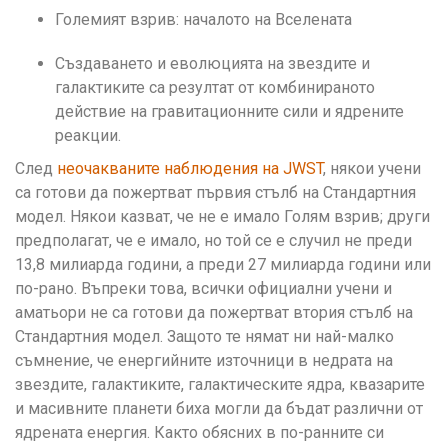
Големият взрив: началото на Вселената
Създаването и еволюцията на звездите и
галактиките са резултат от комбинираното
действие на гравитационните сили и ядрените
реакции.
След
неочакваните наблюдения на JWST
, някои учени
са готови да пожертват първия стълб на Стандартния
модел. Някои казват, че не е имало Голям взрив; други
предполагат, че е имало, но той се е случил не преди
13,8 милиарда години, а преди 27 милиарда години или
по-рано. Въпреки това, всички официални учени и
аматьори не са готови да пожертват втория стълб на
Стандартния модел. Защото те нямат ни най-малко
съмнение, че енергийните източници в недрата на
звездите, галактиките, галактическите ядра, квазарите
и масивните планети биха могли да бъдат различни от
ядрената енергия. Както обясних в по-ранните си