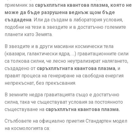
приемник за
свръхплътна квантова плазма, която не
може да бъде разрушена веднъж щом бъде
създадена
. Или да създам в лаборатория условия,
подобни на тези в звездите и в достатъчно големите
планети като Земята.
В звездите и в други масивни космически тела
(квазари, галактически ядра, …) гравитационните сили
са толкова силни, че лесно неутрализират налягането,
създадено от
свръхплътната квантова плазма
, и
правят процеса на генериране на свободна енергия
непрекъснат, без прекъсвания.
В земните недра гравитацията също е достатъчно
силна, така че съществуват условия за постоянното
съществуване на
свръхплътна квантова плазма.
Стълбовете на официално приетия Стандартен модел
на космологията са: