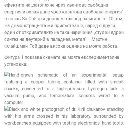
ефектите на „затопляне чрез квантова свободна
енергия и охлаждане чрез квантова свободна енергия“
в сплав SmCo5 с водороден газ под налягане от 10 атм.
На демонстрацията ми присъстваше, наред с други,
един от откривателите на така наречения „студен ядрен
синтез на деутерий в паладиев метал“ – Мартин
Флайшман. Той даде висока оценка на моята работа.
Фигура 1 показва схемата на моята експериментална
установка: