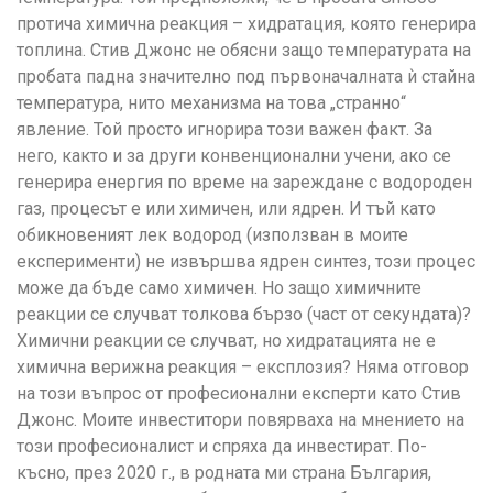
протича химична реакция – хидратация, която генерира
топлина. Стив Джонс не обясни защо температурата на
пробата падна значително под първоначалната ѝ стайна
температура, нито механизма на това „странно“
явление. Той просто игнорира този важен факт. За
него, както и за други конвенционални учени, ако се
генерира енергия по време на зареждане с водороден
газ, процесът е или химичен, или ядрен. И тъй като
обикновеният лек водород (използван в моите
експерименти) не извършва ядрен синтез, този процес
може да бъде само химичен. Но защо химичните
реакции се случват толкова бързо (част от секундата)?
Химични реакции се случват, но хидратацията не е
химична верижна реакция – експлозия? Няма отговор
на този въпрос от професионални експерти като Стив
Джонс. Моите инвеститори повярваха на мнението на
този професионалист и спряха да инвестират. По-
късно, през 2020 г., в родната ми страна България,