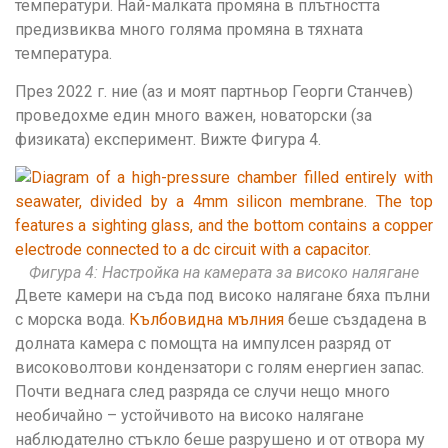
температури. Най-малката промяна в плътността
предизвиква много голяма промяна в тяхната
температура.
През 2022 г. ние (аз и моят партньор Георги Станчев)
проведохме един много важен, новаторски (за
физиката) експеримент. Вижте Фигура 4.
Фигура 4: Настройка на камерата за високо налягане
Двете камери на съда под високо налягане бяха пълни
с морска вода.
Кълбовидна мълния
беше създадена в
долната камера с помощта на импулсен разряд от
високоволтови кондензатори с голям енергиен запас.
Почти веднага след разряда се случи нещо много
необичайно – устойчивото на високо налягане
наблюдателно стъкло беше разрушено и от отвора му