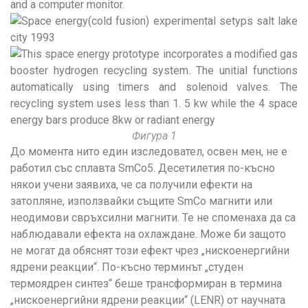
Фигура 1
До момента нито един изследовател, освен мен, не е
работил със сплавта SmCo5. Десетилетия по-късно
някои учени заявиха, че са получили ефекти на
затопляне, използвайки същите SmCo магнити или
неодимови свръхсилни магнити. Те не споменаха да са
наблюдавали ефекта на охлаждане. Може би защото
не могат да обяснят този ефект чрез „нискоенергийни
ядрени реакции“. По-късно терминът „студен
термоядрен синтез“ беше трансформиран в термина
„нискоенергийни ядрени реакции“ (LENR) от научната