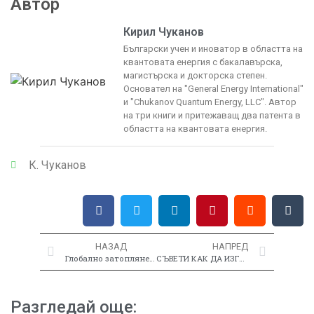
Автор
Кирил Чуканов
Български учен и иноватор в областта на
квантовата енергия с бакалавърска,
магистърска и докторска степен.
Основател на "General Energy International"
и "Chukanov Quantum Energy, LLC". Автор
на три книги и притежаващ два патента в
областта на квантовата енергия.
К. Чуканов
НАЗАД
НАПРЕД
Глобално затопляне - мит или реалност
СЪВЕТИ КАК ДА ИЗГРАДИТЕ СВЪРХУВИСОКОСКОРОСТНИ ДВИГАТЕЛНИ СИСТЕМИ С НОВИ КВАНТОВИ ПРИНЦИПИ
Разгледай още: