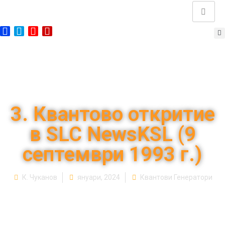
3. Квантово откритие
в SLC NewsKSL (9
септември 1993 г.)
К. Чуканов
януари, 2024
Квантови Генератори