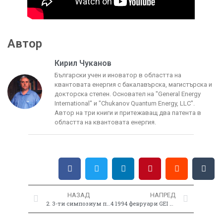
Автор
Кирил Чуканов
Български учен и иноватор в областта на
квантовата енергия с бакалавърска, магистърска и
докторска степен. Основател на "General Energy
International" и "Chukanov Quantum Energy, LLC".
Автор на три книги и притежаващ два патента в
областта на квантовата енергия.
НАЗАД
НАПРЕД
2. 3-ти симпозиум по автоматизация на кълбовидната мълния (1992 г.)
4 1994 февруари GEI Bldsequipm.