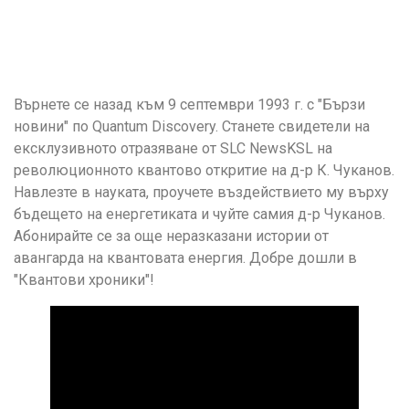
Върнете се назад към 9 септември 1993 г. с "Бързи
новини" по Quantum Discovery. Станете свидетели на
ексклузивното отразяване от SLC NewsKSL на
революционното квантово откритие на д-р К. Чуканов.
Навлезте в науката, проучете въздействието му върху
бъдещето на енергетиката и чуйте самия д-р Чуканов.
Абонирайте се за още неразказани истории от
авангарда на квантовата енергия. Добре дошли в
"Квантови хроники"!