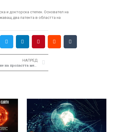
ска и докторска степен. Основател на
итежаващ два патента в областта на
НАПРЕД
Квантова електроника - преодоляване на пропастта между науката и иновациите!