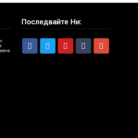
Последвайте Ни:
и
а
ривна