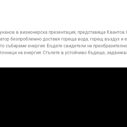
уканов в визионерска презентация, представяща Квантов К
ратор безпроблемно доставя гореща вода, горещ въздух и 
о събираме енергия. Бъдете свидетели на преобразително
точници на енергия. Стъпете в устойчиво бъдеще, задвижв