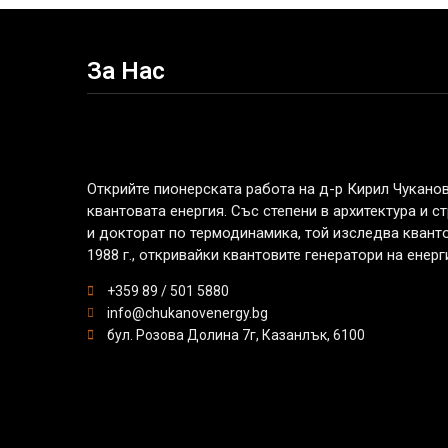
За Нас
Открийте пионерската работа на д-р Кирил Чуканов
квантовата енергия. Със степени в архитектура и с
и докторат по термодинамика, той изследва кванто
1988 г., откривайки квантовите генератори на енерг
+359 89 / 501 5880
info@chukanovenergy.bg
бул. Розова Долина 7г, Казанлък, 6100