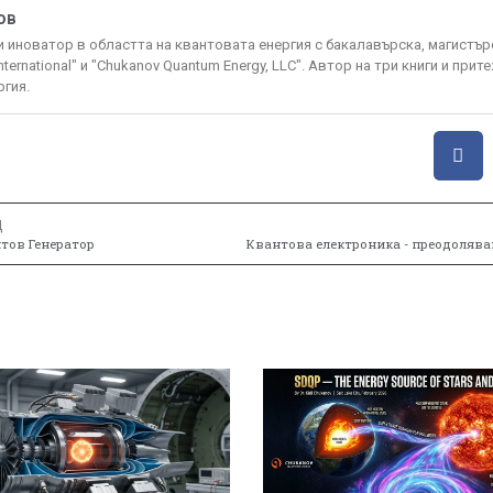
ов
и иноватор в областта на квантовата енергия с бакалавърска, магистър
International" и "Chukanov Quantum Energy, LLC". Автор на три книги и пр
ргия.
Д
нтов Генератор