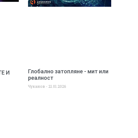
Глобално затопляне - мит или
Е И
реалност
Чуканов
21.01.2026