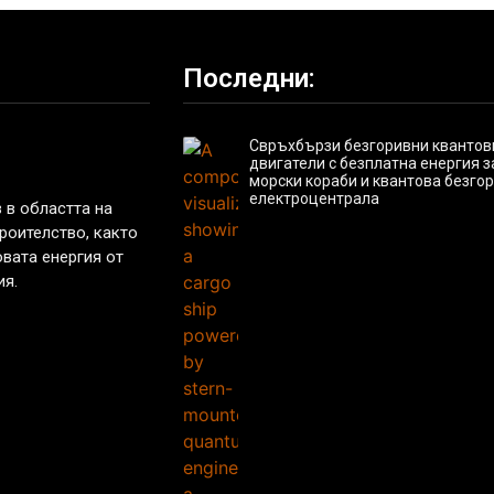
Последни:
Свръхбързи безгоривни квантов
двигатели с безплатна енергия з
морски кораби и квантова безго
електроцентрала
 в областта на
троителство, както
вата енергия от
ия.