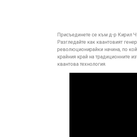
Присъединете се към д-р Кирил Ч
Разгледайте как квантовият гене
революционирайки начина, по койт
крайния край на традиционните из
квантова технология.