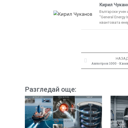
Кирил Чукан
Български учен 
"General Energy 
квантовата ене
НАЗА
Анлотрон 1000 - Ква
Разгледай още: