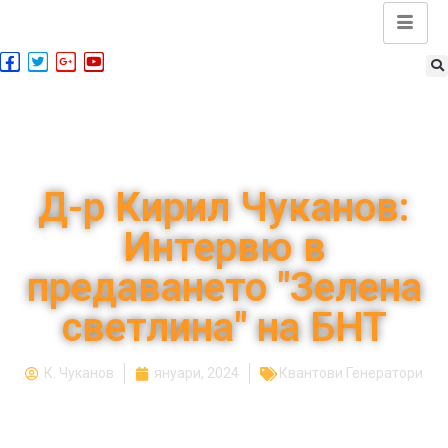
Д-р Кирил Чуканов:
Интервю в
предаването "Зелена
светлина" на БНТ
К. Чуканов
януари, 2024
Квантови Генератори