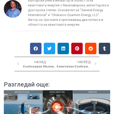
Български учен и иноватор в областта на
квантовата енергия с бакалавърска, магистърска и
докторска степен. Основател на "General Energy
International" и "Chukanov Quantum Energy, LLC".
Автор на три книги и притежаващ два патента в
областта на квантовата енергия.
НАЗАД
НАПРЕД
Кълбовидна Мълния в Китай
Кинетична Кълбовидна Мълния без Микровълни
Разгледай още: