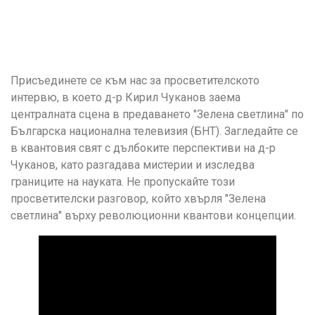
Присъединете се към нас за просветителското
интервю, в което д-р Кирил Чуканов заема
централната сцена в предаването "Зелена светлина" по
Българска национална телевизия (БНТ). Загледайте се
в квантовия свят с дълбоките перспективи на д-р
Чуканов, като разгадава мистерии и изследва
границите на науката. Не пропускайте този
просветителски разговор, който хвърля "Зелена
светлина" върху революционни квантови концепции.