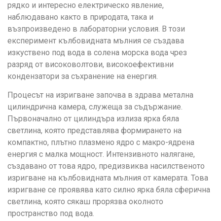
рядко и интересно електрическо явление,
наблюдавано както в природата, така и
възпроизведено в лабораторни условия. В този
експеримент кълбовидната мълния се създава
изкуствено под вода в солена морска вода чрез
разряд от високоволтови, високоефективни
кондензатори за съхранение на енергия.
Процесът на изригване започва в здрава метална
цилиндрична камера, служеща за съдържание.
Първоначално от цилиндъра излиза ярка бяла
светлина, която представлява формирането на
компактно, плътно плазмено ядро с макро-ядрена
енергия с малка мощност. Интензивното налягане,
създавано от това ядро, предизвиква насилственото
изригване на кълбовидната мълния от камерата. Това
изригване се проявява като силно ярка бяла сферична
светлина, която сякаш прорязва околното
пространство под вода.