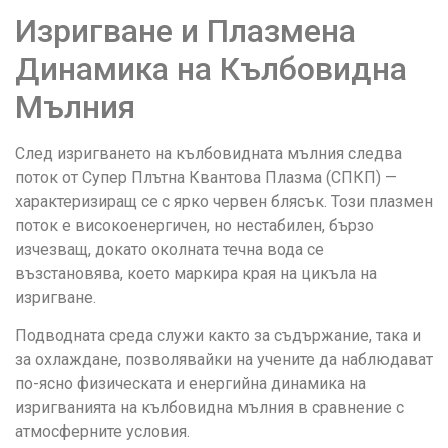
Изригване и Плазмена
Динамика на Кълбовидна
Мълния
След изригването на кълбовидната мълния следва
поток от Супер Плътна Квантова Плазма (СПКП) —
характеризиращ се с ярко червен блясък. Този плазмен
поток е високоенергичен, но нестабилен, бързо
изчезващ, докато околната течна вода се
възстановява, което маркира края на цикъла на
изригване.
Подводната среда служи както за съдържание, така и
за охлаждане, позволявайки на учените да наблюдават
по-ясно физическата и енергийна динамика на
изригванията на кълбовидна мълния в сравнение с
атмосферните условия.