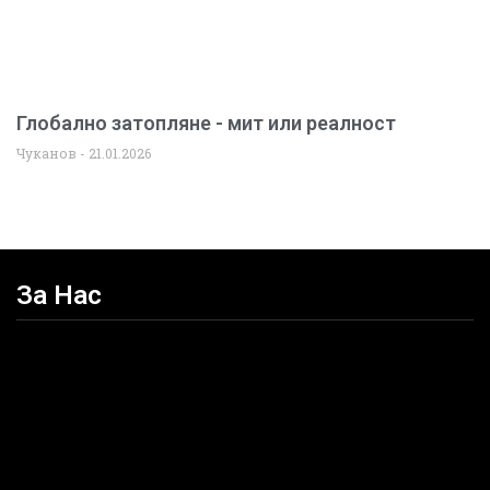
Глобално затопляне - мит или реалност
Чуканов
21.01.2026
За Нас