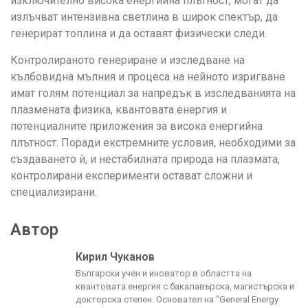
изключително висока енергийна плътност, могат да
излъчват интензивна светлина в широк спектър, да
генерират топлина и да оставят физически следи.
Контролираното генериране и изследване на
кълбовидна мълния и процеса на нейното изригване
имат голям потенциал за напредък в изследванията на
плазмената физика, квантовата енергия и
потенциалните приложения за висока енергийна
плътност. Поради екстремните условия, необходими за
създаването ѝ, и нестабилната природа на плазмата,
контролирани експерименти остават сложни и
специализирани.
Автор
Кирил Чуканов
Български учен и иноватор в областта на
квантовата енергия с бакалавърска, магистърска и
докторска степен. Основател на "General Energy