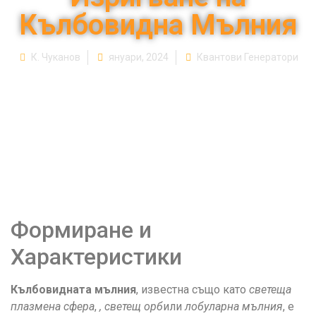
Кълбовидна Мълния
К. Чуканов
януари, 2024
Квантови Генератори
Формиране и
Характеристики
Кълбовидната мълния
, известна също като
светеща
плазмена сфера
,
, светещ орб
или
лобуларна мълния
, е