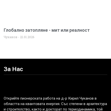
Глобално затопляне - мит или реалност
Чуканов
21.01.2026
За Нас
Открийте пионерската работа на д-р Кирил Чуканов в
областта на квантовата енергия. Със степени в архитектура
и строителство, както и докторат по термодинамика, той