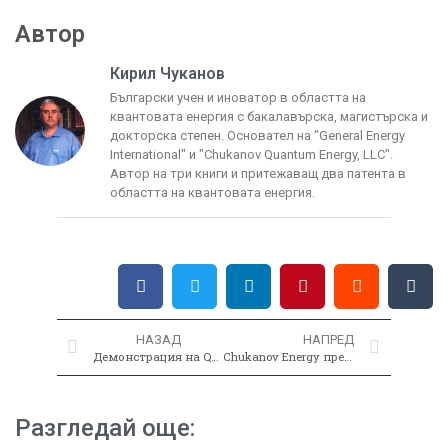
Автор
Кирил Чуканов
Български учен и иноватор в областта на
квантовата енергия с бакалавърска, магистърска и
докторска степен. Основател на "General Energy
International" и "Chukanov Quantum Energy, LLC".
Автор на три книги и притежаващ два патента в
областта на квантовата енергия.
НАЗАД
НАПРЕД
Демонстрация на QFE Ball Lightning
Chukanov Energy представя: "M2U00014" – Квантовата прецизност
Разгледай още: