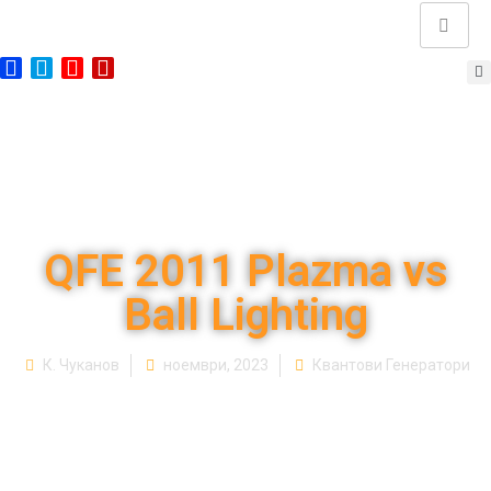
QFE 2011 Plazma vs
Ball Lighting
К. Чуканов
ноември, 2023
Квантови Генератори