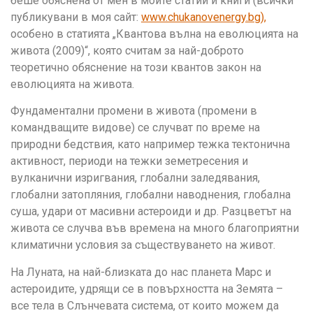
беше обяснена от мен в моите статии и книги (всички
публикувани в моя сайт:
www.chukanovenergy.bg),
особено в статията „Квантова вълна на еволюцията на
живота (2009)“, която считам за най-доброто
теоретично обяснение на този квантов закон на
еволюцията на живота.
Фундаментални промени в живота (промени в
командващите видове) се случват по време на
природни бедствия, като например тежка тектонична
активност, периоди на тежки земетресения и
вулканични изригвания, глобални заледявания,
глобални затопляния, глобални наводнения, глобална
суша, удари от масивни астероиди и др. Разцветът на
живота се случва във времена на много благоприятни
климатични условия за съществуването на живот.
На Луната, на най-близката до нас планета Марс и
астероидите, удрящи се в повърхността на Земята –
все тела в Слънчевата система, от които можем да