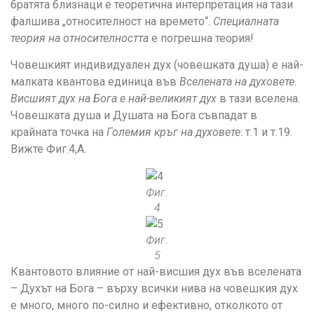
братята близнаци е теоретична интерпретация на тази
фалшива „относителност на времето“.
Специалната
теория на относителността
е погрешна теория!
Човешкият индивидуален дух (човешката душа) е най-
малката квантова единица във
Вселената на духовете
.
Висшият дух на Бога е най-великият дух
в тази вселена.
Човешката душа и Душата на Бога съвпадат в
крайната точка на
Големия кръг на духовете
: т.1 и т.19.
Вижте Фиг.4,А.
Фиг.
4
Фиг.
5
Квантовото влияние от най-висшия дух във вселената
– Духът на Бога – върху всички нива на човешкия дух
е много, много по-силно и ефективно, отколкото от