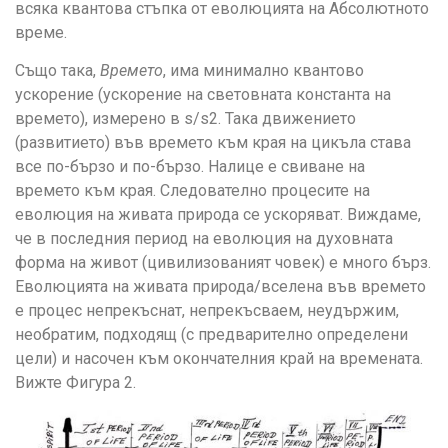
всяка квантова стъпка от еволюцията на Абсолютното
време.
Също така,
Времето
, има минимално квантово
ускорение (ускорение на световната константа на
времето), измерено в s/s2. Така движението
(развитието) във времето към края на цикъла става
все по-бързо и по-бързо. Налице е свиване на
времето към края. Следователно процесите на
еволюция на живата природа се ускоряват. Виждаме,
че в последния период на еволюция на духовната
форма на живот (цивилизованият човек) е много бърз.
Еволюцията на живата природа/вселена във времето
е процес непрекъснат, непрекъсваем, неудържим,
необратим, подходящ (с предварително определени
цели) и насочен към окончателния край на времената.
Вижте Фигура 2.