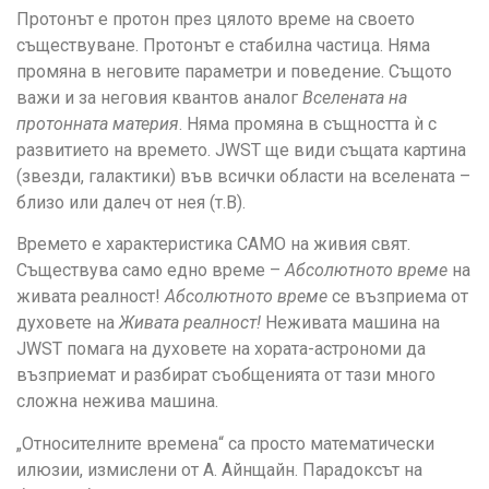
Протонът е протон през цялото време на своето
съществуване. Протонът е стабилна частица. Няма
промяна в неговите параметри и поведение. Същото
важи и за неговия квантов аналог
Вселената на
протонната материя
. Няма промяна в същността ѝ с
развитието на времето. JWST ще види същата картина
(звезди, галактики) във всички области на вселената –
близо или далеч от нея (т.B).
Времето е характеристика САМО на живия свят.
Съществува само едно време –
Абсолютното време
на
живата реалност!
Абсолютното време
се възприема от
духовете на
Живата реалност!
Неживата машина на
JWST помага на духовете на хората-астрономи да
възприемат и разбират съобщенията от тази много
сложна нежива машина.
„Относителните времена“ са просто математически
илюзии, измислени от А. Айнщайн. Парадоксът на