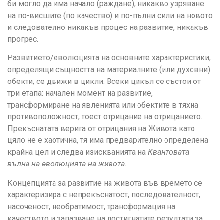
би могло да има начало (раждане), никакво узряване
на по-висшите (по качество) и по-пълни сили на новото
и следователно никакъв процес на развитие, никакъв
прогрес.
Развитието/еволюцията на основните характеристики,
определящи същността на материалните (или духовни)
обекти, се движи в цикли. Всеки цикъл се състои от
три етапа: начален момент на развитие,
трансформиране на явленията или обектите в тяхна
противоположност, тоест отрицание на отрицанието.
Прекъснатата верига от отрицания на Живота като
цяло не е хаотична, тя има предварително определена
крайна цел и следва изискванията на
Квантовата
вълна на еволюцията на живота
.
Концепцията за развитие на живота във времето се
характеризира с непрекъснатост, последователност,
насоченост, необратимост, трансформация на
качеството и запазване на постигнатите резултати за