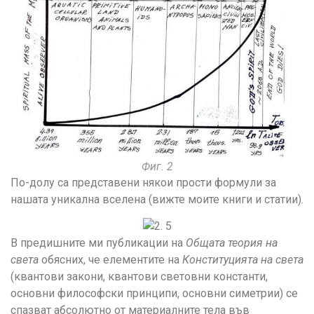
Фиг. 2
По-долу са представени някои прости формули за
нашата уникална вселена (вижте моите книги и статии).
В предишните ми публикации на
Общата теория на
света
обясних, че елементите на
Конституцията на света
(квантови закони, квантови световни константи,
основни философски принципи, основни симетрии) се
спазват абсолютно от материалните тела във