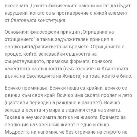
вселената. Докато физическите закони могат да бъдат
нарушени, когато са в противоречие с някой елемент
от
Световната конституция
.
Основният философски принцип „Отрицание на
отрицанието“ е такъв задължителен принцип в
еволюцията/развитието на времето. Отрицанието е
процес, който, запазвайки същността на
съществуващото, премахва формата, понякога
качеството на същността (във възлите на Квантовата
вълна на Еволюцията на Живота) на това, което е било.
Всичко преминава. Всички неща са крайни, всичко се
движи към своя край. Всичко има своята пролет и лято
(щастливи периоди на раждане и разцвет). Всичко
запада в есента и умира в ледения студ на зимата.
Такава е неумолимата логика на живота. Времето за
еволюция на човешкия живот е едно и също.
Мъдростта ни напомня, че без отричане на старото не