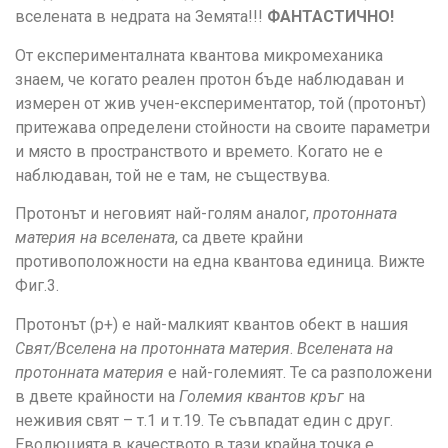
вселената в недрата на Земята!!!
ФАНТАСТИЧНО!
От експерименталната квантова микромеханика
знаем, че когато реален протон бъде наблюдаван и
измерен от жив учен-експериментатор, той (протонът)
притежава определени стойности на своите параметри
и място в пространството и времето. Когато не е
наблюдаван, той не е там, не съществува.
Протонът и неговият най-голям аналог,
протонната
материя на вселената
, са двете крайни
противоположности на една квантова единица. Вижте
Фиг.3.
Протонът (p+) е най-малкият квантов обект в нашия
Свят/Вселена на протонната материя
.
Вселената на
протонната материя
е най-големият. Те са разположени
в двете крайности на
Големия квантов кръг
на
неживия свят – т.1 и т.19. Те съвпадат един с друг.
Еволюцията в качеството в тази крайна точка е