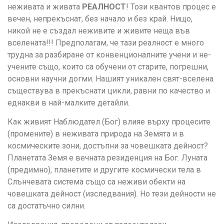
неживата и живата
РЕАЛНОСТ
! Този квантов процес е
вечен, непрекъснат, без начало и без край. Нищо,
никой не е създал неживите и живите неща във
вселената!!! Предполагам, че тази реалност е много
трудна за разбиране от конвенционалните учени и не-
учените също, които са обучени от старите, погрешни,
основни научни догми. Нашият уникален свят-вселена
съществува в прекъснати цикли, равни по качество и
еднакви в най-малките детайли.
Как живият Наблюдател (Бог) влияе върху процесите
(промените) в неживата природа на Земята и в
космическите зони, достъпни за човешката дейност?
Планетата Земя е вечната резиденция на Бог. Луната
(предимно), планетите и другите космически тела в
Слънчевата система също са неживи обекти на
човешката дейност (изследвания). Но тези дейности не
са достатъчно силни.