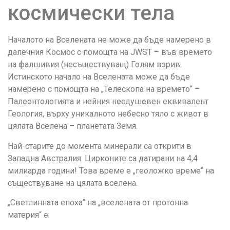
космически тела
Началото на Вселената не може да бъде намерено в
далечния Космос с помощта на JWST – във времето
на фалшивия (несъществуващ) Голям взрив.
Истинското начало на Вселената може да бъде
намерено с помощта на „Телескопа на времето“ –
Палеонтологията и нейния неодушевен еквивалент
Геология, върху уникалното небесно тяло с живот в
цялата Вселена – планетата Земя.
Най-старите до момента минерали са открити в
Западна Австралия. Цирконите са датирани на 4,4
милиарда години! Това време е „геоложко време“ на
съществуване на цялата вселена.
„Светлинната епоха“ на „вселената от протонна
материя“ е: