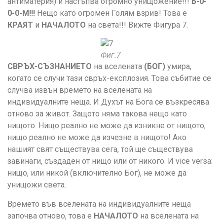
антиматерия) и настъпва огромно унищожение!!!
Б-0-
0-0-М!!!
Нещо като огромен Голям взрив! Това е
КРАЯТ
и
НАЧАЛОТО
на света!!! Вижте Фигура 7.
Фиг.7
СВРЪХ-СЪЗНАНИЕТО
на вселената
(БОГ)
умира,
когато се случи тази свръх-експлозия. Това събитие се
случва извън времето на вселената на
индивидуалните неща. И Духът на Бога се възкресява
отново за живот. Защото няма такова нещо като
нищото. Нищо реално не може да изникне от нищото,
нищо реално не може да изчезне в нищото! Ако
нашият свят съществува сега, той ще съществува
завинаги, създаден от нищо или от никого. И vice versa:
нищо, или никой (включително Бог), не може да
унищожи света.
Времето във вселената на индивидуалните неща
започва отново, това е
НАЧАЛОТО
на вселената на