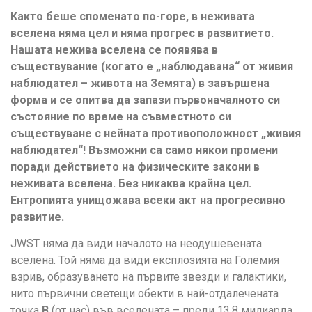
Както беше споменато по-горе, в неживата
вселена няма цел и няма прогрес в развитието.
Нашата нежива вселена се появява в
съществувание (когато е „наблюдавана“ от живия
наблюдател – живота на Земята) в завършена
форма и се опитва да запази първоначалното си
състояние по време на съвместното си
съществуване с нейната противоположност „живия
наблюдател“! Възможни са само някои промени
поради действието на физическите закони в
неживата вселена. Без никаква крайна цел.
Ентропията унищожава всеки акт на прогресивно
развитие.
JWST няма да види началото на неодушевената
вселена. Той няма да види експлозията на Големия
взрив, образуването на първите звезди и галактики,
нито първични светещи обекти в най-отдалечената
точка
B
(от нас) във вселената – преди 13,8 милиарда