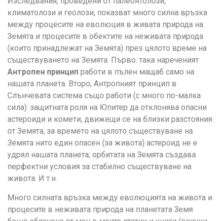
Изследвания, проведени от палеонтолози,
климатолози и геолози, показват много силна връзка
между процесите на еволюция в живата природа на
Земята и процесите в обектите на неживата природа
(които принадлежат на Земята) през цялото време на
съществуването на Земята. Първо: така нареченият
Антропен принцип
работи в пълен мащаб само на
нашата планета. Второ, Антропният принцип в
Слънчевата система също работи (с много по-малка
сила): защитната роля на Юпитер да отклонява опасни
астероиди и комети, движещи се на близки разстояния
от Земята; за времето на цялото съществуване на
Земята нито един опасен (за живота) астероид не е
удрял нашата планета; орбитата на Земята създава
перфектни условия за стабилно съществуване на
живота. И т.н.
Много силната връзка между еволюцията на живота и
процесите в неживата природа на планетата Земя