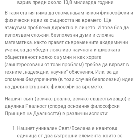
взрив преди около 13,8 милиарда години.
В тази статия няма да споменавам някои философски и
физически идеи за същността на времето. Ще
атакувам проблема директно в лицето. И това без да
използвам сложни, безполезни думи и сложна
математика, както правят съвременните академични
учени, за да убедят лъжливо научната и широката
общественост колко са умни и как хората
(заинтересовани от този проблем) трябва да вярват в
техните „надеждни, научни“ обяснения. Или, за да
спомена безупречните (в този случай безполезни) идеи
на древногръцките философи за времето.
Нашият свят (всичко реално, всичко съществуващо) е
двулика Реалност (според основния философски
Принцип на Дуалността) в различни аспекти:
Нашият уникален Свят/Вселена е квантова
единица от два вътрешни елемента, които се