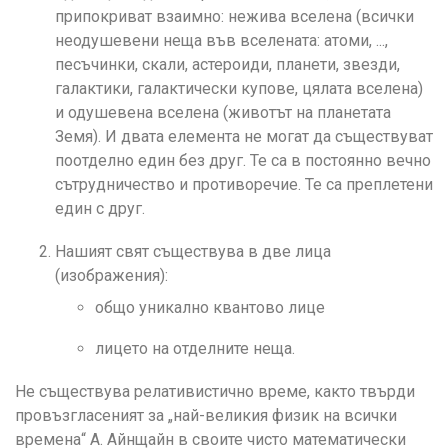
припокриват взаимно: нежива вселена (всички
неодушевени неща във вселената: атоми, ...,
песъчинки, скали, астероиди, планети, звезди,
галактики, галактически купове, цялата вселена)
и одушевена вселена (животът на планетата
Земя). И двата елемента не могат да съществуват
поотделно един без друг. Те са в постоянно вечно
сътрудничество и противоречие. Те са преплетени
един с друг.
Нашият свят съществува в две лица
(изображения):
общо уникално квантово лице
лицето на отделните неща.
Не съществува релативистично време, както твърди
провъзгласеният за „най-великия физик на всички
времена“ А. Айнщайн в своите чисто математически