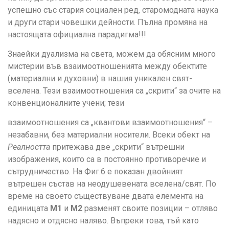
успешно със стария социален ред, старомодната наука
и други стари човешки дейности. Пълна промяна на
настоящата официална парадигма!!!
Знаейки дуализма на света, можем да обясним много
мистерии във взаимоотношенията между обектите
(материални и духовни) в нашия уникален свят-
вселена. Тези взаимоотношения са „скрити“ за очите на
конвенционалните учени; тези
взаимоотношения са „квантови взаимоотношения“ –
незабавни, без материални носители. Всеки обект на
Реалността
притежава две „скрити“ вътрешни
изображения, които са в постоянно противоречие и
сътрудничество. На Фиг.6 е показан двойният
вътрешен състав на неодушевената вселена/свят. По
време на своето съществуване двата елемента на
единицата
M1
и
M2
разменят своите позиции – отляво
надясно и отдясно наляво. Въпреки това, тъй като