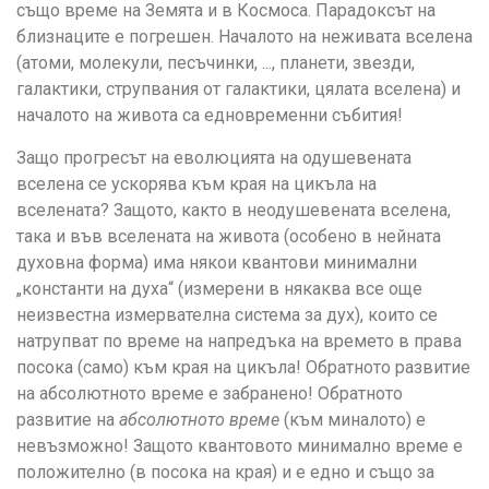
също време на Земята и в Космоса. Парадоксът на
близнаците е погрешен. Началото на неживата вселена
(атоми, молекули, песъчинки, ..., планети, звезди,
галактики, струпвания от галактики, цялата вселена) и
началото на живота са едновременни събития!
Защо прогресът на еволюцията на одушевената
вселена се ускорява към края на цикъла на
вселената? Защото, както в неодушевената вселена,
така и във вселената на живота (особено в нейната
духовна форма) има някои квантови минимални
„константи на духа“ (измерени в някаква все още
неизвестна измервателна система за дух), които се
натрупват по време на напредъка на времето в права
посока (само) към края на цикъла! Обратното развитие
на абсолютното време е забранено! Обратното
развитие на
абсолютното време
(към миналото) е
невъзможно! Защото квантовото минимално време е
положително (в посока на края) и е едно и също за