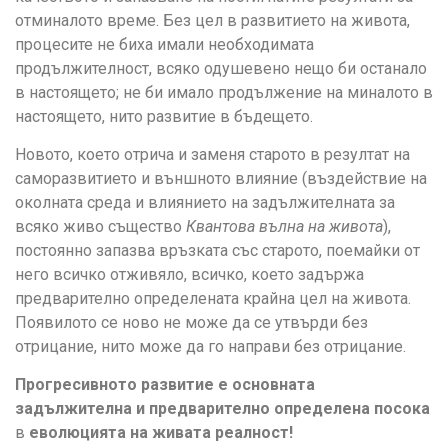
отминалото време. Без цел в развитието на живота,
процесите не биха имали необходимата
продължителност, всяко одушевено нещо би останало
в настоящето; не би имало продължение на миналото в
настоящето, нито развитие в бъдещето.
Новото, което отрича и заменя старото в резултат на
саморазвитието и външното влияние (въздействие на
околната среда и влиянието на задължителната за
всяко живо същество
Квантова вълна на живота
),
постоянно запазва връзката със старото, поемайки от
него всичко отживяло, всичко, което задържа
предварително определената крайна цел на живота.
Появилото се ново не може да се утвърди без
отрицание, нито може да го направи без отрицание.
Прогресивното развитие е основната
задължителна и предварително определена посока
в
еволюцията на живата реалност!