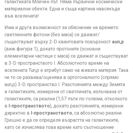
галактиката Млечен път. Няма първични космически
материални обекти. Една и съща картина навсякъде
във вселената!
Има и друга възможност за обяснение на времето:
светлинните фотони (без маса) се движат/
съществуват върху 2-D квантовата повърхност
aun,p
(виж фигура 1); докато протоните (основни
елементарни частици с маса) се движат и съществуват
в 3-D пространството I. Абсолютното време на
вселената Tun,p е атрибут само на живата материя. Така
че то се развива/оценява в ортогоналното (спрямо
aun,p) 3-D пространство I. Разстоянията между Земята
и галактиките, измерени от светлината, излъчвана от
галактиките, са реални (1,57 пъти по-големи, отколкото
в
I-пространството
), докато разстоянията, измерени
директно в
I-пространството
, са абсолютно реални.
Грешно е да се определя възрастта на галактиките,
като се изчислява това време като съотношение