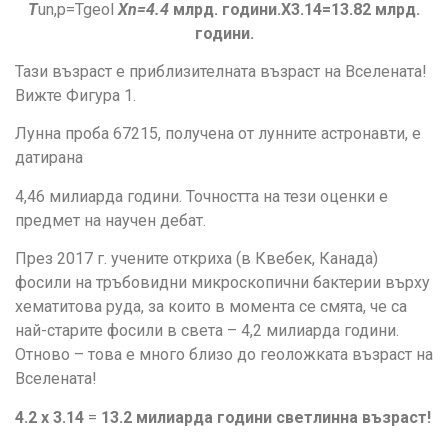
Т
un,p=Tgeol
X
n
=
4
.
4
млрд. години
.X
3
.
14
=
13.82
млрд.
години
.
Тази възраст е приблизителната възраст на Вселената!
Вижте Фигура 1.
Лунна проба 67215, получена от лунните астронавти, е
датирана
4,46 милиарда години. Точността на тези оценки е
предмет на научен дебат.
През 2017 г. учените откриха (в Квебек, Канада)
фосили на тръбовидни микроскопични бактерии върху
хематитова руда, за които в момента се смята, че са
най-старите фосили в света – 4,2 милиарда години.
Отново – това е много близо до геоложката възраст на
Вселената!
4.2
х 3.14
=
13.2
милиарда
години светлинна възраст!