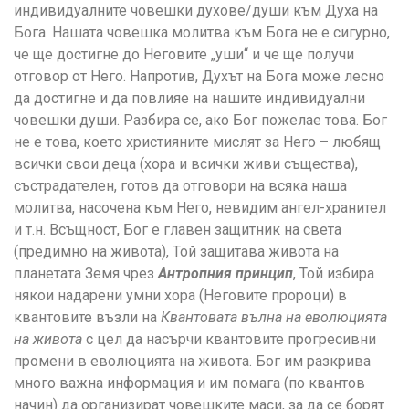
индивидуалните човешки духове/души към Духа на
Бога. Нашата човешка молитва към Бога не е сигурно,
че ще достигне до Неговите „уши“ и че ще получи
отговор от Него. Напротив, Духът на Бога може лесно
да достигне и да повлияе на нашите индивидуални
човешки души. Разбира се, ако Бог пожелае това. Бог
не е това, което християните мислят за Него – любящ
всички свои деца (хора и всички живи същества),
състрадателен, готов да отговори на всяка наша
молитва, насочена към Него, невидим ангел-хранител
и т.н. Всъщност, Бог е главен защитник на света
(предимно на живота), Той защитава живота на
планетата Земя чрез
Антропния принцип
, Той избира
някои надарени умни хора (Неговите пророци) в
квантовите възли на
Квантовата вълна на еволюцията
на живота
с цел да насърчи квантовите прогресивни
промени в еволюцията на живота. Бог им разкрива
много важна информация и им помага (по квантов
начин) да организират човешките маси, за да се борят