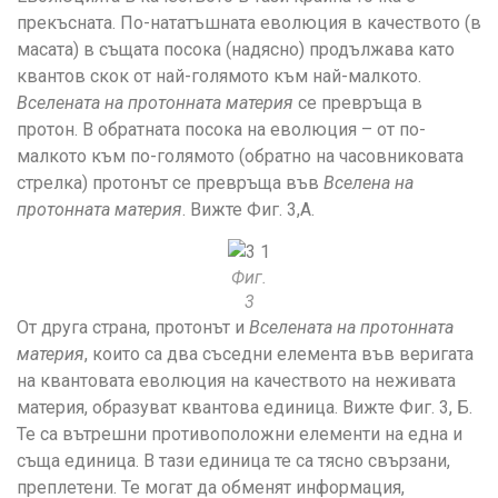
прекъсната. По-нататъшната еволюция в качеството (в
масата) в същата посока (надясно) продължава като
квантов скок от най-голямото към най-малкото.
Вселената на протонната материя
се превръща в
протон. В обратната посока на еволюция – от по-
малкото към по-голямото (обратно на часовниковата
стрелка) протонът се превръща във
Вселена на
протонната материя
. Вижте Фиг. 3,A.
Фиг.
3
От друга страна, протонът и
Вселената на протонната
материя
, които са два съседни елемента във веригата
на квантовата еволюция на качеството на неживата
материя, образуват квантова единица. Вижте Фиг. 3, Б.
Те са вътрешни противоположни елементи на една и
съща единица. В тази единица те са тясно свързани,
преплетени. Те могат да обменят информация,