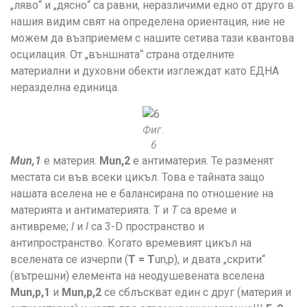
„ляво“ и „дясно“ са равни, неразличими едно от друго в
нашия видим свят на определена ориентация, ние не
можем да възприемем с нашите сетива тази квантова
осцилация. От „външната“ страна отделните
материални и духовни обекти изглеждат като ЕДНА
неразделна единица.
Фиг.
6
Mun,1
е материя.
Mun,2
е антиматерия. Те разменят
местата си във всеки цикъл. Това е тайната защо
нашата вселена не е балансирана по отношение на
материята и антиматерията. T и
T
са време и
антивреме;
l
и
l
са 3-D пространство и
антипространство. Когато времевият цикъл на
вселената се изчерпи (
T = T
un,p), и двата „скрити“
(вътрешни) елемента на неодушевената вселена
Mun,p,1
и
Mun,p,2
се сблъскват един с друг (материя и