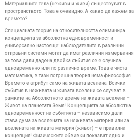
Материалните тела (неживи и живи) съществуват в
пространството. Това е очевидно. А какво да кажем за
времето?
Специалната теория на относителността елиминира
концепцията за абсолютна едновременност и
универсално настояще: наблюдателите в различни
отправни системи могат да имат различни измервания
за това дали дадена двойка събития се е случила
едновременно или по различно време. Това е чиста
математика, в тази погрешна теория няма философия.
Времето е атрибут само на живата вселена. Всички
събития в неживата и живата вселени се случват в
рамките на Абсолютното време на живата вселена –
Живот на планетата Земя! Концепцията за абсолютна
едновременност на събитията – независимо дали
става дума за вселената на неживата материя или за
вселената на живата материя (живот) – е правилна
концепция! Физическите обвивки показват едно и