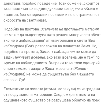
действия, подобно поведение. Този обмен е „скрит“ от
външния свят на индивидуалните неща; този обмен е
квантов, без материални носители и не е ограничен от
скоростта на светлината.
Подобно на протона,
Вселената на протонната материя
не може да съществува като реален материален обект,
ако не е „наблюдавана“ от най-големия в света
Жив
наблюдател
(Бог), разположен на планетата Земя. Но,
подобно на протона,
Живият наблюдател
не може да
види
Неживата вселена
, ако тази вселена „не е там“ по
време на наблюдението. Въпреки това, този сценарий
е невъзможен, защото
Живата вселена (Живият
наблюдател)
не може да съществува без
Неживата
вселена
. Суб-
Елементите на живота (атоми, молекули) са изградени
от неодушевени материали. След смъртта тялото на
одушевеното същество се разрушава обратно на прах.