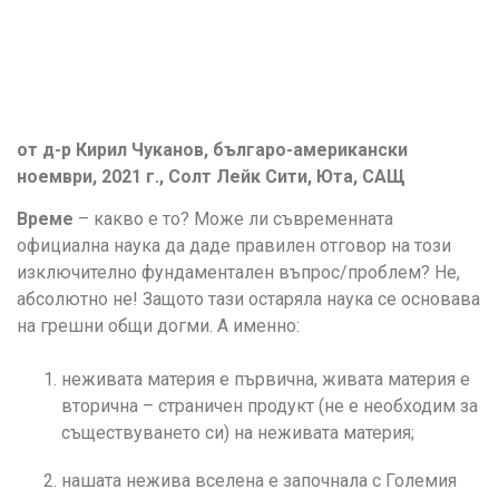
от д-р Кирил Чуканов, българо-американски
ноември, 2021 г., Солт Лейк Сити, Юта, САЩ
Време
– какво е то? Може ли съвременната
официална наука да даде правилен отговор на този
изключително фундаментален въпрос/проблем? Не,
абсолютно не! Защото тази остаряла наука се основава
на грешни общи догми. А именно:
неживата материя е първична, живата материя е
вторична – страничен продукт (не е необходим за
съществуването си) на неживата материя;
нашата нежива вселена е започнала с Големия