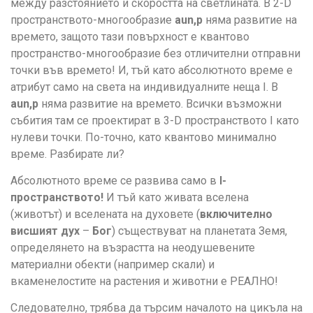
между разстоянието и скоростта на светлината. В 2-D
пространството-многообразие
aun,p
няма развитие на
времето, защото тази повърхност е квантово
пространство-многообразие без отличителни отправни
точки във времето! И, тъй като абсолютното време е
атрибут само на света на индивидуалните неща I. В
aun,p
няма развитие на времето. Всички възможни
събития там се проектират в 3-D пространството I като
нулеви точки. По-точно, като квантово минимално
време. Разбирате ли?
Абсолютното време се развива само в
I-
пространството!
И тъй като живата вселена
(животът) и вселената на духовете (
включително
висшият дух
–
Бог
) съществуват на планетата Земя,
определянето на възрастта на неодушевените
материални обекти (например скали) и
вкаменелостите на растения и животни е РЕАЛНО!
Следователно, трябва да търсим началото на цикъла на