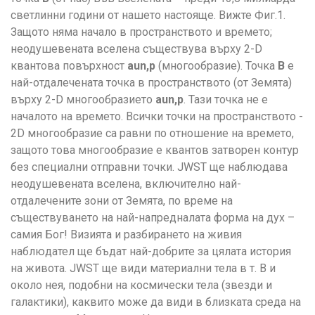
светлинни години от нашето настояще. Вижте Фиг.1.
Защото няма начало в пространството и времето;
неодушевената вселена съществува върху 2-D
квантова повърхност
a
un
,
p
(многообразие). Точка
B
е
най-отдалечената точка в пространството (от Земята)
върху 2-D многообразието
aun,p
. Тази точка не е
началото на времето. Всички точки на пространството -
2D многообразие са равни по отношение на времето,
защото това многообразие е квантов затворен контур
без специални отправни точки. JWST ще наблюдава
неодушевената вселена, включително най-
отдалечените зони от Земята, по време на
съществуването на най-напредналата форма на дух –
самия Бог! Визията и разбирането на живия
наблюдател ще бъдат най-добрите за цялата история
на живота. JWST ще види материални тела в т. B и
около нея, подобни на космически тела (звезди и
галактики), каквито може да види в близката среда на