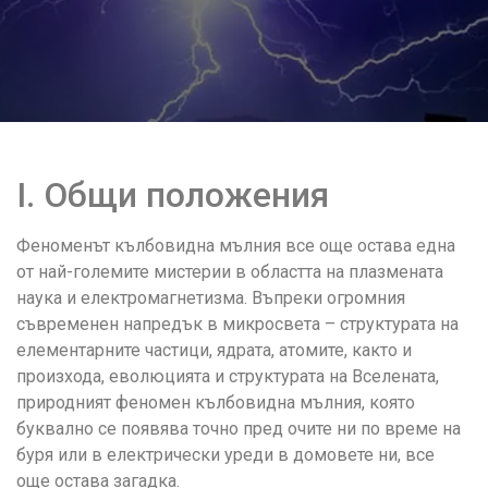
I. Общи положения
Феноменът кълбовидна мълния все още остава една
от най-големите мистерии в областта на плазмената
наука и електромагнетизма. Въпреки огромния
съвременен напредък в микросвета – структурата на
елементарните частици, ядрата, атомите, както и
произхода, еволюцията и структурата на Вселената,
природният феномен кълбовидна мълния, която
буквално се появява точно пред очите ни по време на
буря или в електрически уреди в домовете ни, все
още остава загадка.