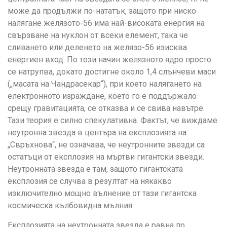
може да продължи по-нататък, защото при ниско
налягане желязото-56 има най-високата енергия на
свързване на нуклон от всеки елемент, така че
сливането или деленето на желязо-56 изисква
енергиен вход. По този начин желязното ядро просто
се натрупва, докато достигне около 1,4 слънчеви маси
(„масата на Чандрасекар“), при което налягането на
електронното израждане, което го е поддържало
срещу гравитацията, се отказва и се свива навътре.
Тази теория е силно спекулативна. Фактът, че виждаме
неутронна звезда в центъра на експлозията на
„Свръхнова“, не означава, че неутронните звезди са
остатъци от експлозия на мъртви гигантски звезди.
Неутронната звезда е там, защото гигантската
експлозия се случва в резултат на някакво
изключително мощно вълнение от тази гигантска
космическа кълбовидна мълния.
Експлозията на неутронната звезда е равна по