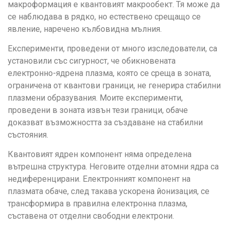
макроформация е квантовият макрообект. Тя може да
се наблюдава в рядко, но естествено срещащо се
явление, наречено кълбовидна мълния.
Експерименти, проведени от много изследователи, са
установили със сигурност, че обикновената
електронно-ядрена плазма, която се среща в зоната,
ограничена от квантови граници, не генерира стабилни
плазмени образувания. Моите експерименти,
проведени в зоната извън тези граници, обаче
доказват възможността за създаване на стабилни
състояния.
Квантовият ядрен компонент няма определена
вътрешна структура. Неговите отделни атомни ядра са
недиференцирани. Електронният компонент на
плазмата обаче, след такава ускорена йонизация, се
трансформира в правилна електронна плазма,
съставена от отделни свободни електрони.