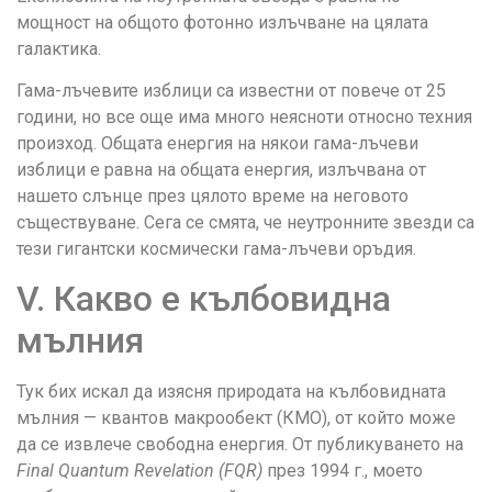
мощност на общото фотонно излъчване на цялата
галактика.
Гама-лъчевите изблици са известни от повече от 25
години, но все още има много неясноти относно техния
произход. Общата енергия на някои гама-лъчеви
изблици е равна на общата енергия, излъчвана от
нашето слънце през цялото време на неговото
съществуване. Сега се смята, че неутронните звезди са
тези гигантски космически гама-лъчеви оръдия.
V. Какво е кълбовидна
мълния
Тук бих искал да изясня природата на кълбовидната
мълния — квантов макрообект (КМО), от който може
да се извлече свободна енергия. От публикуването на
Final Quantum Revelation (FQR)
през 1994 г., моето