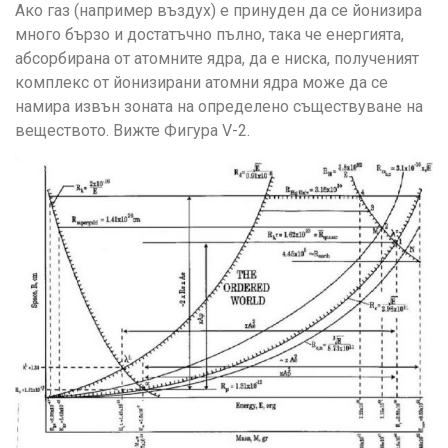
Ако газ (например въздух) е принуден да се йонизира
много бързо и достатъчно пълно, така че енергията,
абсорбирана от атомните ядра, да е ниска, полученият
комплекс от йонизирани атомни ядра може да се
намира извън зоната на определено съществуване на
веществото. Вижте Фигура V-2.