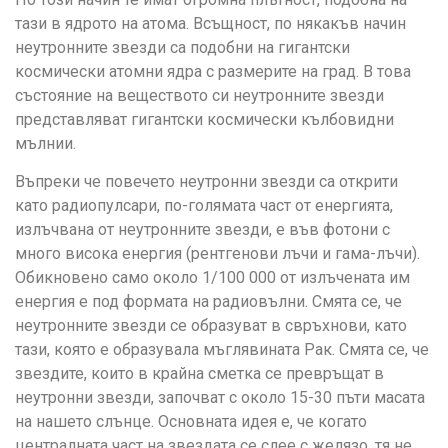
тази в ядрото на атома. Всъщност, по някакъв начин
неутронните звезди са подобни на гигантски
космически атомни ядра с размерите на град. В това
състояние на веществото си неутронните звезди
представляват гигантски космически кълбовидни
мълнии.
Въпреки че повечето неутронни звезди са открити
като радиопулсари, по-голямата част от енергията,
излъчвана от неутронните звезди, е във фотони с
много висока енергия (рентгенови лъчи и гама-лъчи).
Обикновено само около 1/100 000 от излъчената им
енергия е под формата на радиовълни. Смята се, че
неутронните звезди се образуват в свръхнови, като
тази, която е образувала мъглявината Рак. Смята се, че
звездите, които в крайна сметка се превръщат в
неутронни звезди, започват с около 15-30 пъти масата
на нашето слънце. Основната идея е, че когато
централната част на звездата се слее с желязо, тя не