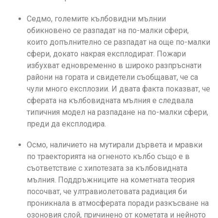
Седмо, големите кълбовидни мълнии
обикновено се разпадат на по-малки сфери,
които допълнително се разпадат на още по-малки
сфери, докато накрая експлодират. Пожари
избухват едновременно в широко разпръснати
райони на гората и свидетели съобщават, че са
чули много експлозии. И двата факта показват, че
сферата на кълбовидната мълния е следвала
типичния модел на разпадане на по-малки сфери,
преди да експлодира.
Осмо, наличието на мутирали дървета и мравки
по траекторията на огненото кълбо също е в
съответствие с хипотезата за кълбовидната
мълния. Поддръжниците на кометната теория
посочват, че ултравиолетовата радиация би
проникнала в атмосферата поради разкъсване на
озоновия слой, причинено от кометата и нейното