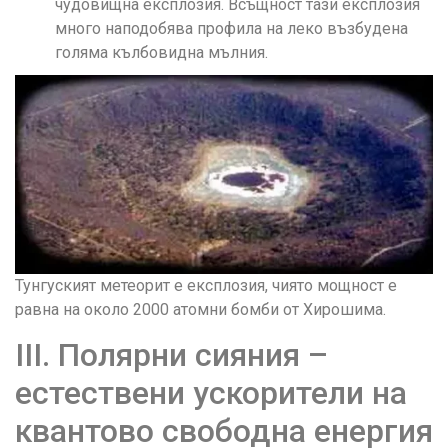
чудовищна експлозия. Всъщност тази експлозия
много наподобява профила на леко възбудена
голяма кълбовидна мълния.
Тунгуският метеорит е експлозия, чиято мощност е
равна на около 2000 атомни бомби от Хирошима.
III. Полярни сияния –
естествени ускорители на
квантово свободна енергия