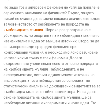
Но защо този интересен феномен не успя да привлече
сериозното внимание на физиците? Първо, защото
никой не очаква да извлече някаква значителна полза
за човечеството от разбирането на природата на
кълбовидната мълния
. Широко разпространено е
убеждението, че енергията на кълбовидната мълния е
незначителна и идва от външен източник. Второ, за да
се възпроизведе природен феномен при
контролирани условия, е необходимо ясно разбиране
на това какъв точно е този феномен. Досега
съвременните учени нямат яснота относно природата
на кълбовидната мълния. Наблюденията, а не
експериментите, остават единственият източник на
информация, а тези наблюдения се основават на
статистически анализи на докладвани свидетелства за
кълбовидна мълния от обикновени хора. Но за да се
открие природата на кълбовидната мълния, ще са
необходими активни експерименти и нови идеи. Ето