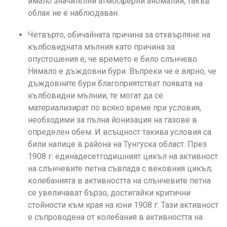
имало значителни атмосферни аномалии, такъв
облак не е наблюдаван.
Четвърто, обичайната причина за отхвърляне на
кълбовидната мълния като причина за
опустошения е, че времето е било слънчево.
Нямало е дъждовни бури. Въпреки че е вярно, че
дъждовните бури благоприятстват появата на
кълбовидни мълнии, те могат да се
материализират по всяко време при условия,
необходими за пълна йонизация на газове в
определен обем. И всъщност такива условия са
били налице в района на Тунгуска област. През
1908 г. единадесетгодишният цикъл на активност
на слънчевите петна съвпада с вековния цикъл;
колебанията в активността на слънчевите петна
се увеличават бързо, достигайки критични
стойности към края на юни 1908 г. Тази активност
е съпроводена от колебания в активността на