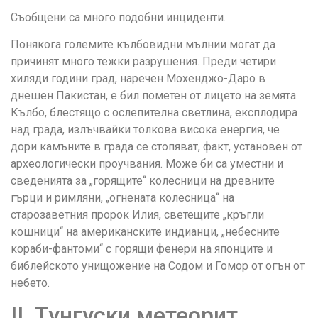
Съобщени са много подобни инциденти.
Понякога големите кълбовидни мълнии могат да
причинят много тежки разрушения. Преди четири
хиляди години град, наречен Мохенджо-Даро в
днешен Пакистан, е бил пометен от лицето на земята.
Кълбо, блестящо с ослепителна светлина, експлодира
над града, излъчвайки толкова висока енергия, че
дори камъните в града се стопяват, факт, установен от
археологически проучвания. Може би са уместни и
сведенията за „горящите“ колесници на древните
гърци и римляни, „огнената колесница“ на
старозаветния пророк Илия, светещите „кръгли
кошници“ на американските индианци, „небесните
кораби-фантоми“ с горящи фенери на японците и
библейското унищожение на Содом и Гомор от огън от
небето.
II. Тунгуски метеорит