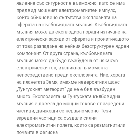
явление със сигурност е възможно, като се има
предвид мощният електромагнитен импулс,
който обикновено съпътства експлозията на
сферата на кълбовидната мълния. Кълбовидната
мълния може да експлодира поради изтичане на
електрически заряди от сферата и произтичащото
от това разпадане на нейния безструктурен ядрен
компонент. От друга страна, кълбовидната
мълния може да бъде възбудена от някакъв
електрически ток, възникнал в момента
непосредствено преди експлозията. Ние, хората
на планетата Земя, имахме невероятния шанс
„Тунгуският метеорит“ да не е бил възбуден
много. Експлозията на Тунгуската кълбовидна
мълния е довела до мощни токове от заредени
частици, движещи се неравномерно. Тези
заредени частици са създали силни
електромагнитни полета, които са размагнитили
почвите в региона.