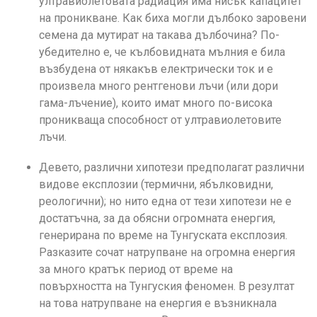
ултравиолетовата радиация има нисък капацитет
на проникване. Как биха могли дълбоко заровени
семена да мутират на такава дълбочина? По-
убедително е, че кълбовидната мълния е била
възбудена от някакъв електрически ток и е
произвела много рентгенови лъчи (или дори
гама-лъчение), които имат много по-висока
проникваща способност от ултравиолетовите
лъчи.
Девето, различни хипотези предполагат различни
видове експлозии (термични, ябълковидни,
реологични); но нито една от тези хипотези не е
достатъчна, за да обясни огромната енергия,
генерирана по време на Тунгуската експлозия.
Разказите сочат натрупване на огромна енергия
за много кратък период от време на
повърхността на Тунгуския феномен. В резултат
на това натрупване на енергия е възникнала