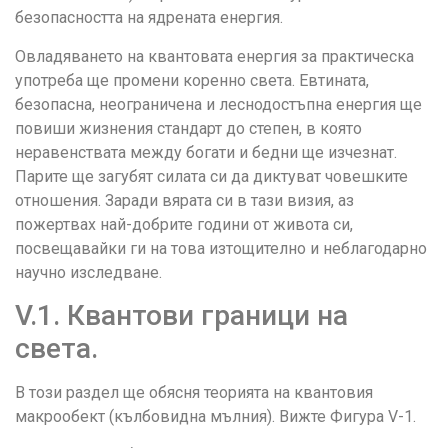
безопасността на ядрената енергия.
Овладяването на квантовата енергия за практическа
употреба ще промени коренно света. Евтината,
безопасна, неограничена и леснодостъпна енергия ще
повиши жизнения стандарт до степен, в която
неравенствата между богати и бедни ще изчезнат.
Парите ще загубят силата си да диктуват човешките
отношения. Заради вярата си в тази визия, аз
пожертвах най-добрите години от живота си,
посвещавайки ги на това изтощително и неблагодарно
научно изследване.
V.1. Квантови граници на
света.
В този раздел ще обясня теорията на квантовия
макрообект (кълбовидна мълния). Вижте Фигура V-1.