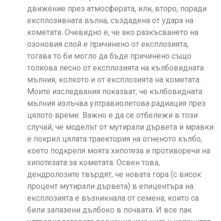
движение през атмосферата, или, второ, поради
експлозивната вълна, създадена от удара на
кометата. Очевидно е, че ако разкъсването на
озоновия слой е причинено от експлозията,
тогава то би могло да бъде причинено също
толкова лесно от експлозията на кълбовидната
мълния, колкото и от експлозията на кометата.
Моите изследвания показват, че кълбовидната
мълния излъчва ултравиолетова радиация през
цялото време. Важно е да се отбележи в този
случай, че моделът от мутирали дървета и мравки
е покрил цялата траектория на огненото кълбо,
което подкрепя моята хипотеза и противоречи на
хипотезата за кометата. Освен това,
дендролозите твърдят, че новата гора (с висок
процент мутирали дървета) в епицентъра на
експлозията е възникнала от семена, които са
били запазени дълбоко в почвата. И все пак