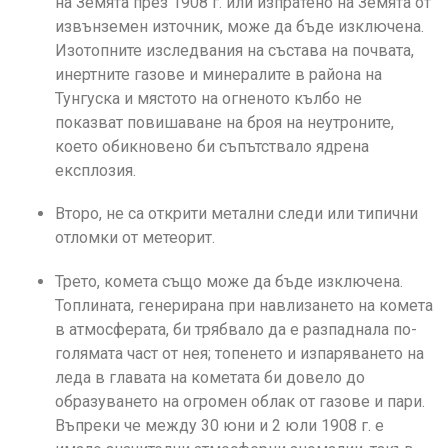
на Земята през 1908 г. или изпратено на Земята от
извънземен източник, може да бъде изключена.
Изотопните изследвания на състава на почвата,
инертните газове и минералите в района на
Тунгуска и мястото на огненото кълбо не
показват повишаване на броя на неутроните,
което обикновено би съпътствало ядрена
експлозия.
Второ, не са открити метални следи или типични
отломки от метеорит.
Трето, комета също може да бъде изключена.
Топлината, генерирана при навлизането на комета
в атмосферата, би трябвало да е разпаднала по-
голямата част от нея; топенето и изпаряването на
леда в главата на кометата би довело до
образуването на огромен облак от газове и пари.
Въпреки че между 30 юни и 2 юли 1908 г. е