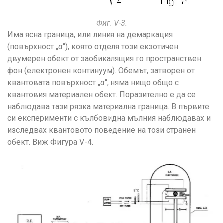
Фиг. V-3.
Има ясна граница, или линия на демаркация
(повърхност „
α
“), която отделя този екзотичен
двумерен обект от заобикалящия го пространствен
фон (електронен континуум). Обемът, затворен от
квантовата повърхност „
α
“, няма нищо общо с
квантовия материален обект. Поразително е да се
наблюдава тази рязка материална граница. В първите
си експерименти с кълбовидна мълния наблюдавах и
изследвах квантовото поведение на този странен
обект. Виж Фигура V-4.