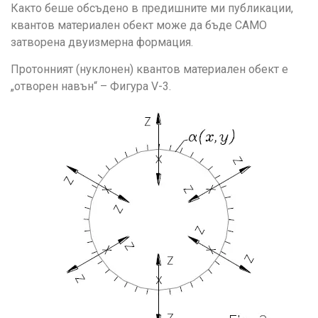
Както беше обсъдено в предишните ми публикации,
квантов материален обект може да бъде САМО
затворена двуизмерна формация.
Протонният (нуклонен) квантов материален обект е
„отворен навън“ – Фигура V-3.