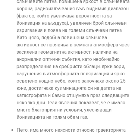
слънчевите петна, повишена яркост в слънчевата
корона, радиоизлъчвания във видимия диапазон
(фактор, който увеличава вероятността за
йонизация на въздуха), увеличен брой слънчеви
изригвания и поява на големи слънчеви петна.
Като цяло, подобна повишена слънчева
активност се проявява в земната атмосфера чрез
засилена геомагнитна активност, наличие на
анормални оптични събития, като необичайно
разпределение на сребристи облаци, ярки зори,
нарушения в атмосферната поляризация и ярко
осветено нощно небе, които започнаха около 25
юни, достигнаха кулминацията си на датата на
катастрофата и бавно отшумяха през следващите
няколко дни. Тези явления показват, че е имало
много благоприятни условия, улесняващи
йонизацията на голям обем газ.
Пето, има много неясноти относно траекторията