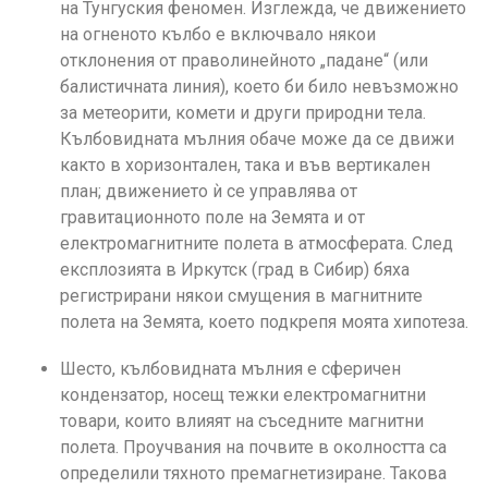
на Тунгуския феномен. Изглежда, че движението
на огненото кълбо е включвало някои
отклонения от праволинейното „падане“ (или
балистичната линия), което би било невъзможно
за метеорити, комети и други природни тела.
Кълбовидната мълния обаче може да се движи
както в хоризонтален, така и във вертикален
план; движението ѝ се управлява от
гравитационното поле на Земята и от
електромагнитните полета в атмосферата. След
експлозията в Иркутск (град в Сибир) бяха
регистрирани някои смущения в магнитните
полета на Земята, което подкрепя моята хипотеза.
Шесто, кълбовидната мълния е сферичен
кондензатор, носещ тежки електромагнитни
товари, които влияят на съседните магнитни
полета. Проучвания на почвите в околността са
определили тяхното премагнетизиране. Такова