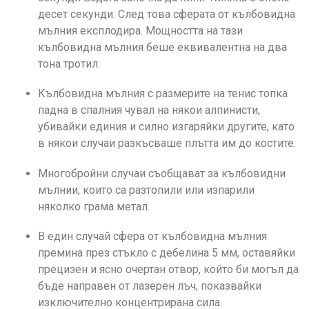
десет секунди. След това сферата от кълбовидна
мълния експлодира. Мощността на тази
кълбовидна мълния беше еквивалентна на два
тона тротил.
Кълбовидна мълния с размерите на тенис топка
падна в спалния чувал на някои алпинисти,
убивайки единия и силно изгаряйки другите, като
в някои случаи разкъсваше плътта им до костите.
Многобройни случаи съобщават за кълбовидни
мълнии, които са разтопили или изпарили
няколко грама метал.
В един случай сфера от кълбовидна мълния
премина през стъкло с дебелина 5 мм, оставяйки
прецизен и ясно очертан отвор, който би могъл да
бъде направен от лазерен лъч, показвайки
изключително концентрирана сила.