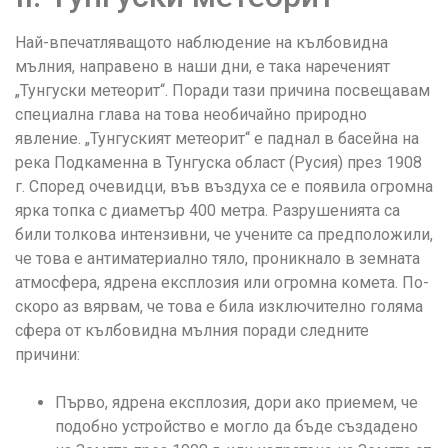
Най-впечатляващото наблюдение на кълбовидна
мълния, направено в наши дни, е така нареченият
„Тунгуски метеорит“. Поради тази причина посвещавам
специална глава на това необичайно природно
явление. „Тунгуският метеорит“ е паднал в басейна на
река Подкаменна в Тунгуска област (Русия) през 1908
г. Според очевидци, във въздуха се е появила огромна
ярка топка с диаметър 400 метра. Разрушенията са
били толкова интензивни, че учените са предположили,
че това е антиматериално тяло, проникнало в земната
атмосфера, ядрена експлозия или огромна комета. По-
скоро аз вярвам, че това е била изключително голяма
сфера от кълбовидна мълния поради следните
причини:
Първо, ядрена експлозия, дори ако приемем, че
подобно устройство е могло да бъде създадено