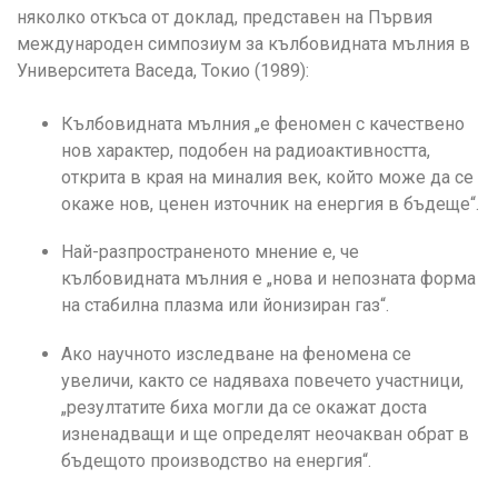
няколко откъса от доклад, представен на Първия
международен симпозиум за кълбовидната мълния в
Университета Васеда, Токио (1989):
Кълбовидната мълния „е феномен с качествено
нов характер, подобен на радиоактивността,
открита в края на миналия век, който може да се
окаже нов, ценен източник на енергия в бъдеще“.
Най-разпространеното мнение е, че
кълбовидната мълния е „нова и непозната форма
на стабилна плазма или йонизиран газ“.
Ако научното изследване на феномена се
увеличи, както се надяваха повечето участници,
„резултатите биха могли да се окажат доста
изненадващи и ще определят неочакван обрат в
бъдещото производство на енергия“.