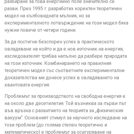
разбиране за това енергийно поле значително се
разви. През 1995 г. разработих коректен теоретичен
модел на кълбовидната мълния, но за
експерименталното потвърждение на този модел бяха
нужни повече от четири години.
За да постигне безспорен успех в практическото
овладяване на който и да е нов източник на енергия,
изследователят трябва напълно да разбере природата
на този източник. Комбинирането на правилния
теоретичен модел със съответните експериментални
доказателства ми донесе успех в овладяването на
квантовата енергия.
Проблемът за производството на свободна енергия е
на около две десетилетия. Той възниква за първи път
във връзка с развитието на теорията за „физическия
вакуум“. Основният стимул за научното изследване на
този проблем (до голяма степен теоретично и
математическо) е проблемът за осигуряване на