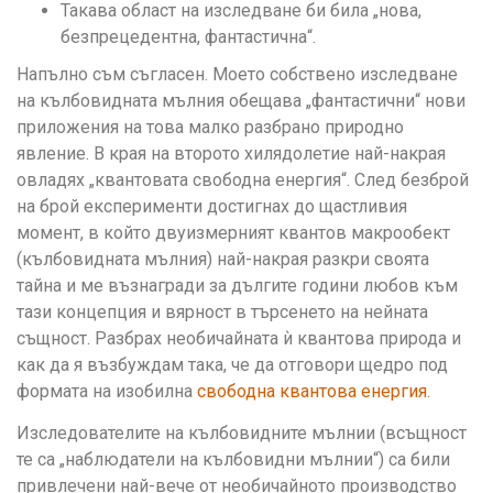
Такава област на изследване би била „нова,
безпрецедентна, фантастична“.
Напълно съм съгласен. Моето собствено изследване
на кълбовидната мълния обещава „фантастични“ нови
приложения на това малко разбрано природно
явление. В края на второто хилядолетие най-накрая
овладях „квантовата свободна енергия“. След безброй
на брой експерименти достигнах до щастливия
момент, в който двуизмерният квантов макрообект
(кълбовидната мълния) най-накрая разкри своята
тайна и ме възнагради за дългите години любов към
тази концепция и вярност в търсенето на нейната
същност. Разбрах необичайната ѝ квантова природа и
как да я възбуждам така, че да отговори щедро под
формата на изобилна
свободна квантова енергия
.
Изследователите на кълбовидните мълнии (всъщност
те са „наблюдатели на кълбовидни мълнии“) са били
привлечени най-вече от необичайното производство