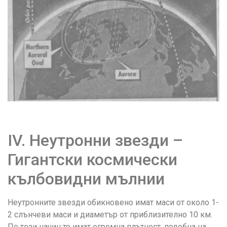
IV. Неутронни звезди –
Гигантски космически
кълбовидни мълнии
Неутронните звезди обикновено имат маси от около 1-
2 слънчеви маси и диаметър от приблизително 10 км.
По този начин те имат огромна плътност, подобна на