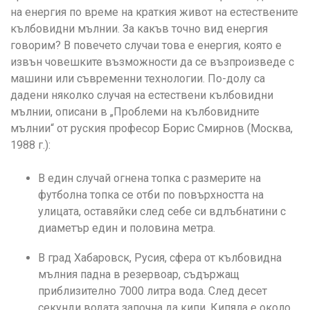
на енергия по време на краткия живот на естествените
кълбовидни мълнии. За какъв точно вид енергия
говорим? В повечето случаи това е енергия, която е
извън човешките възможности да се възпроизведе с
машини или съвременни технологии. По-долу са
дадени няколко случая на естествени кълбовидни
мълнии, описани в „Проблеми на кълбовидните
мълнии“ от руския професор Борис Смирнов (Москва,
1988 г.):
В един случай огнена топка с размерите на
футболна топка се отби по повърхността на
улицата, оставяйки след себе си вдлъбнатини с
диаметър един и половина метра.
В град Хабаровск, Русия, сфера от кълбовидна
мълния падна в резервоар, съдържащ
приблизително 7000 литра вода. След десет
секунди водата започна да кипи. Кипяла е около