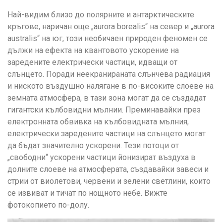
Най-видим близо до полярните и антарктическите
кръгове, наричан още „aurora borealis“ на север и „aurora
australis“ на юг, този необичаен природен феномен се
дължи на ефекта на квантовото ускорение на
заредените електрически частици, идващи от
слънцето. Поради неекранираната слънчева радиация
и ниското въздушно налягане в по-високите слоеве на
земната атмосфера, в тази зона могат да се създадат
гигантски кълбовидни мълнии. Преминавайки през
електронната обвивка на кълбовидната мълния,
електрически заредените частици на слънцето могат
да бъдат значително ускорени. Тези потоци от
„свободни“ ускорени частици йонизират въздуха в
долните слоеве на атмосферата, създавайки завеси и
стрии от виолетови, червени и зелени светлини, които
се извиват и тичат по нощното небе. Вижте
фотокопието по-долу.